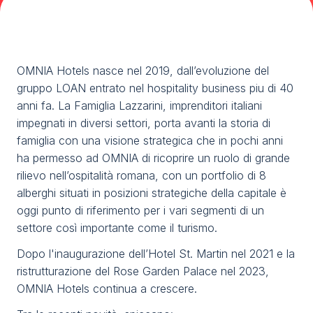
Media
arrow_right
Stai programmando la tua visita a TTG?
D
OMNIA Hotels nasce nel 2019, dall’evoluzione del
gruppo LOAN entrato nel hospitality business piu di 40
anni fa. La Famiglia Lazzarini, imprenditori italiani
impegnati in diversi settori, porta avanti la storia di
famiglia con una visione strategica che in pochi anni
ha permesso ad OMNIA di ricoprire un ruolo di grande
rilievo nell’ospitalità romana, con un portfolio di 8
alberghi situati in posizioni strategiche della capitale è
arrow_circle_right
OTTIENI IL TUO BIGLIETTO
R
oggi punto di riferimento per i vari segmenti di un
settore così importante come il turismo.
Dopo l'inaugurazione dell’Hotel St. Martin nel 2021 e la
person
AREA RISERVATA VISITATORI
ristrutturazione del Rose Garden Palace nel 2023,
OMNIA Hotels continua a crescere.
IT
EN
A cura di: