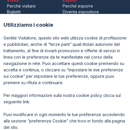
Visita
Esponi
Perché visitare
Perché esporre
Biglietti
Diventa espositore
Area riservata visitatori
Area riservata espositori
Utilizziamo i cookie
Gentile Visitatore, questo sito web utilizza cookie di profilazione
e pubblicitari, anche di “terze parti” quali titolari autonomi del
trattamento, al fine di inviarti promozioni e offerte di servizi in
linea con le preferenze da te manifestate nel corso della
navigazione in rete. Puoi accettare questi cookie premendo su
ENTI CERTIFICATORI
accetta e continua, o cliccare su “impostare le mie preferenze
sui cookie” per impostare le tue preferenze, oppure puoi
premere su rifiuta e continuare.
Per maggiori informazioni sulla nostra cookie policy clicca sul
seguente
link
.
Puoi modificare in ogni momento le tue preferenze accedendo
alla sezione “preferenze Cookie” che trovi in fondo alla pagina
del sito.