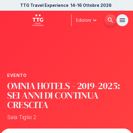
TTG Travel Experience
14-16 Ottobre 2026
expand_more
search
menu
Edizioni
Menù
arrow_right
Chi siamo
arrow_right
EVENTO
Esponi
arrow_right
OMNIA HOTELS - 2019-2025:
SEI ANNI DI CONTINUA
Visita
arrow_right
CRESCITA
Buyer
Sala Tiglio 2
arrow_right