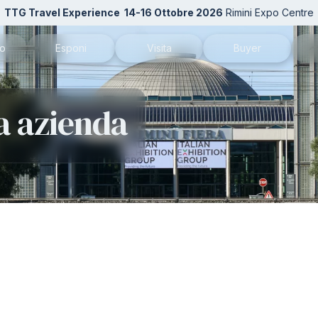
TTG Travel Experience
14-16 Ottobre 2026
Rimini Expo Centre
mo
Esponi
Visita
Buyer
TG
Perché esporre
Perché visitare
Candidati come buy
N
a azienda
 patrocini
Diventa espositore
Richiedi il tuo biglietto
Area riservata Buyer
Ac
alla newsletter
Info per esporre
Catalogo espositori
In
Rimini Hotels and Information
Come arrivare
Se
Area riservata espositori
Rimini Hotels and Information
Do
Area riservata visitatori