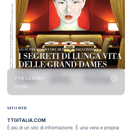
arrow_circle_right
TTG LUXURY
Sfoglia
SITO WEB
TTGITALIA.COM​
È più di un sito di informazione. È una vera e propria