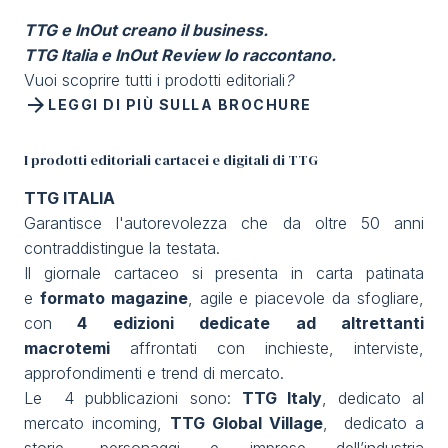
TTG e InOut creano il business.
TTG Italia e InOut Review lo raccontano.
Vuoi scoprire tutti i prodotti editoriali
?
arrow_forward
LEGGI DI PIÙ SULLA BROCHURE
I prodotti editoriali cartacei e digitali di TTG
TTG ITALIA
Garantisce l'autorevolezza che da oltre 50 anni
contraddistingue la testata.
Il giornale cartaceo si presenta in carta patinata
e
formato magazine
, agile e piacevole da sfogliare,
con
4 edizioni dedicate ad altrettanti
macrotemi
affrontati con inchieste, interviste,
approfondimenti e trend di mercato.
Le 4 pubblicazioni sono:
TTG Italy
, dedicato al
mercato incoming,
TTG Global Village
,
dedicato a