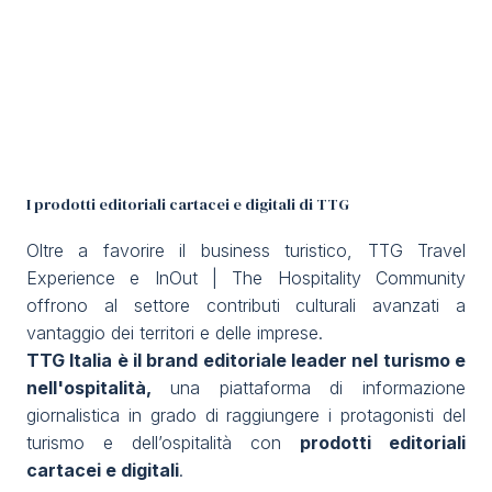
Media
arrow_right
Stai programmando la tua visita a TTG?
D
I prodotti editoriali cartacei e digitali di TTG
Oltre a favorire il business turistico, TTG Travel
Experience e InOut | The Hospitality Community
offrono al settore contributi culturali avanzati a
arrow_circle_right
RICHIEDI IL TUO BIGLIETTO
R
vantaggio dei territori e delle imprese.
TTG Italia è il brand editoriale leader nel turismo e
nell'ospitalità,
una piattaforma di informazione
person
AREA RISERVATA VISITATORI
giornalistica in grado di raggiungere i protagonisti del
turismo e dell’ospitalità con
prodotti editoriali
cartacei e digitali
.
IT
EN
A cura di: