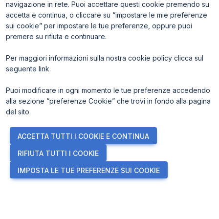
navigazione in rete. Puoi accettare questi cookie premendo su
accetta e continua, o cliccare su “impostare le mie preferenze
sui cookie” per impostare le tue preferenze, oppure puoi
premere su rifiuta e continuare.
Per maggiori informazioni sulla nostra cookie policy clicca sul
seguente
link
.
ENTI CERTIFICATORI
Puoi modificare in ogni momento le tue preferenze accedendo
alla sezione “preferenze Cookie” che trovi in fondo alla pagina
del sito.
ACCETTA TUTTI I COOKIE E CONTINUA
RIFIUTA TUTTI I COOKIE
IMPOSTA LE TUE PREFERENZE SUI COOKIE
© 2026
ITALIAN EXHIBITION GROUP SpA - Via Emilia 155, 47921
Rimini (Italy) - Registro Imprese Rimini e C.F./P.I. 00139440408 -