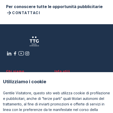
Per conoscere tutte le opportunità pubblicitarie
arrow_forward
CONTATTACI
Chi siamo
Info utili
Scopri TTG
Info per visitare
Partner e patrocini
Info per esporre
Utilizziamo i cookie
Newsletter
Rimini Hotels and Information
Contatti
FAQ
Gentile Visitatore, questo sito web utilizza cookie di profilazione
Visita
Esponi
e pubblicitari, anche di “terze parti” quali titolari autonomi del
Perché visitare
Perché esporre
trattamento, al fine di inviarti promozioni e offerte di servizi in
Biglietti
Diventa espositore
linea con le preferenze da te manifestate nel corso della
Area riservata visitatori
Area riservata espositori