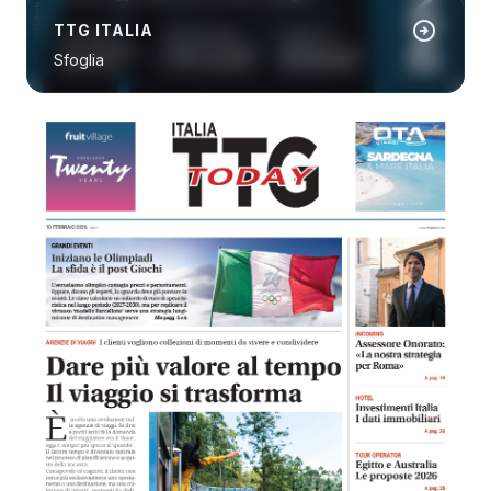
arrow_circle_right
TTG ITALIA
Sfoglia