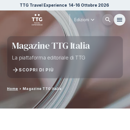
TTG Travel Experience
14-16 Ottobre 2026
expand_more
search
menu
Edizioni
Menù
arrow_right
Magazine TTG Italia
La piattaforma editoriale di TTG
Chi siamo
arrow_right
arrow_forward
SCOPRI DI PIÙ
Esponi
arrow_right
Home
arrow_right
Magazine TTG Italia
Visita
arrow_right
Buyer
arrow_right