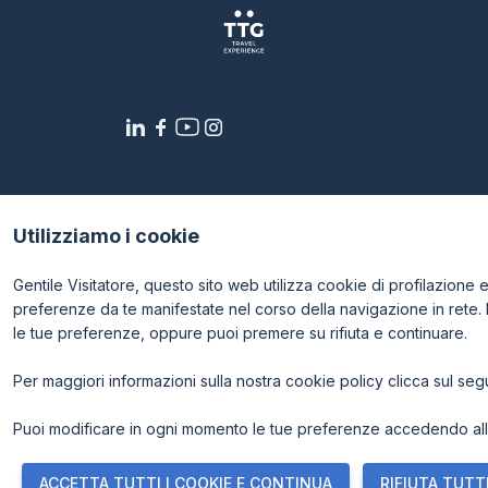
CATALOGO
Elenco espositori
Stai programmando la tua visita a TTG?
Utilizziamo i cookie
Gentile Visitatore, questo sito web utilizza cookie di profilazione e p
preferenze da te manifestate nel corso della navigazione in rete.
le tue preferenze, oppure puoi premere su rifiuta e continuare.
Per maggiori informazioni sulla nostra cookie policy clicca sul se
© 2026
ITALIAN EXHIBITION GROUP SpA - Via Emilia 155, 4
- Cap. Soc. 52.214.897 i.v. -
Copyright & disclaimer
-
Priv
Puoi modificare in ogni momento le tue preferenze accedendo alla
ACCETTA TUTTI I COOKIE E CONTINUA
RIFIUTA TUTTI