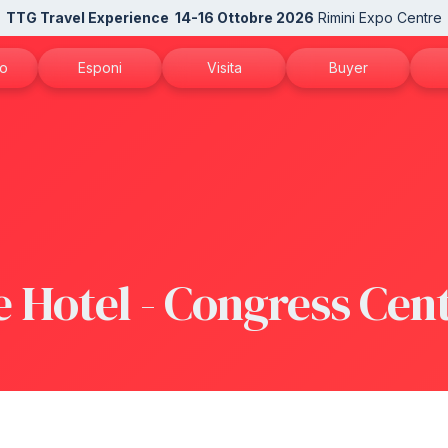
TTG Travel Experience
14-16 Ottobre 2026
Rimini Expo Centre
mo
Esponi
Visita
Buyer
TG
Perché esporre
Perché visitare
Candidati come buy
N
 patrocini
Diventa espositore
Richiedi il tuo biglietto
Area riservata Buyer
Ac
alla newsletter
Info per esporre
Catalogo espositori
In
Rimini Hotels and Information
Come arrivare
Se
 Hotel - Congress Cen
Area riservata espositori
Rimini Hotels and Information
Do
Area riservata visitatori