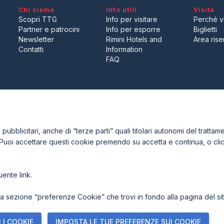
Chi siamo
Info utili
Visita
Scopri TTG
Info per visitare
Perché vi
Partner e patrocini
Info per esporre
Biglietti
Newsletter
Rimini Hotels and
Area riser
Contatti
Information
Desideri esporre a TTG Trave
FAQ
ENTI
CERTIFICATORI
ubblicitari, anche di “terze parti” quali titolari autonomi del trattamen
 Puoi accettare questi cookie premendo su accetta e continua, o cl
guente
link
.
7921 Rimini (Italy) - Registro Imprese Rimini e C.F./P.I. 00139440408
acy Policy
-
Cookie Policy
-
Preferenze Cookie
 sezione “preferenze Cookie” che trovi in fondo alla pagina del sit
 I COOKIE
IMPOSTA LE TUE PREFERENZE SUI COOKIE