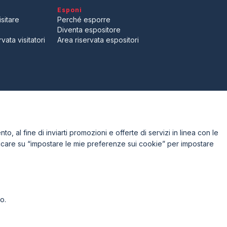
Esponi
arrow_drop_down
sitare
Perché esporre
Diventa espositore
vata visitatori
Area riservata espositori
l Experience?
to, al fine di inviarti promozioni e offerte di servizi in linea con le
iccare su “impostare le mie preferenze sui cookie” per impostare
o.