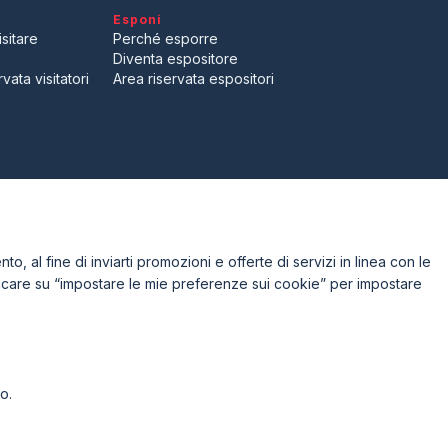
Esponi
arrow_drop_down
sitare
Perché esporre
Diventa espositore
vata visitatori
Area riservata espositori
l Experience?
to, al fine di inviarti promozioni e offerte di servizi in linea con le
iccare su “impostare le mie preferenze sui cookie” per impostare
o.