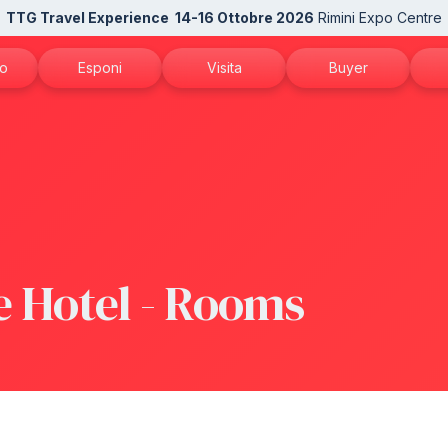
TTG Travel Experience
14-16 Ottobre 2026
Rimini Expo Centre
mo
Esponi
Visita
Buyer
TG
Perché esporre
Perché visitare
Candidati come buy
N
 patrocini
Diventa espositore
Richiedi il tuo biglietto
Area riservata Buyer
Ac
alla newsletter
Info per esporre
Catalogo espositori
In
Rimini Hotels and Information
Come arrivare
Se
e Hotel - Rooms
Area riservata espositori
Rimini Hotels and Information
Do
Area riservata visitatori