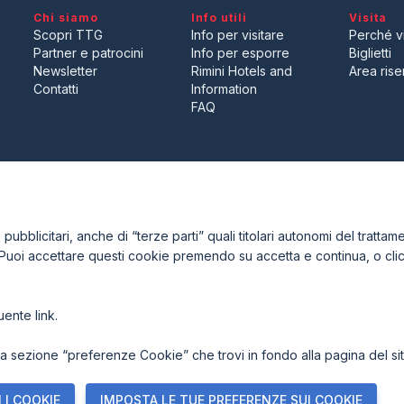
Chi siamo
Info utili
Visita
Scopri TTG
Info per visitare
Perché vi
Partner e patrocini
Info per esporre
Biglietti
Newsletter
Rimini Hotels and
Area riser
Contatti
Information
Desideri esporre a TTG Trave
FAQ
ENTI
CERTIFICATORI
ubblicitari, anche di “terze parti” quali titolari autonomi del trattamen
 Puoi accettare questi cookie premendo su accetta e continua, o cl
guente
link
.
7921 Rimini (Italy) - Registro Imprese Rimini e C.F./P.I. 00139440408
acy Policy
-
Cookie Policy
-
Preferenze Cookie
 sezione “preferenze Cookie” che trovi in fondo alla pagina del sit
 I COOKIE
IMPOSTA LE TUE PREFERENZE SUI COOKIE