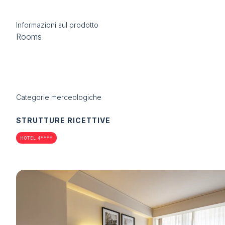
FAQ
Scopri Rimini
Informazioni sul prodotto
Contatti
Rooms
VISITA
Perché visitare
Richiedi il tuo biglietto
Info per visitare
Categorie merceologiche
Richiedi info visitatori
Rimini Hotels and Information
STRUTTURE RICETTIVE
Area riservata visitatori
HOTEL 4****
ESPONI
Perché esporre
Richiedi preventivo
Info per esporre
Opportunità di business
Promuovi la tua azienda