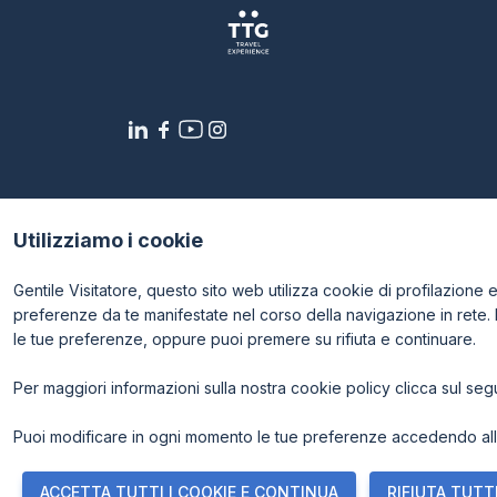
CATALOGO
Elenco espositori
Stai programmando la tua visita a TTG?
Utilizziamo i cookie
Gentile Visitatore, questo sito web utilizza cookie di profilazione e p
preferenze da te manifestate nel corso della navigazione in rete.
le tue preferenze, oppure puoi premere su rifiuta e continuare.
Per maggiori informazioni sulla nostra cookie policy clicca sul se
© 2026
ITALIAN EXHIBITION GROUP SpA - Via Emilia 155, 4
- Cap. Soc. 52.214.897 i.v. -
Copyright & disclaimer
-
Priv
Puoi modificare in ogni momento le tue preferenze accedendo alla
ACCETTA TUTTI I COOKIE E CONTINUA
RIFIUTA TUTTI