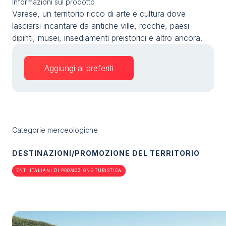
Informazioni sul prodotto
Media
arrow_right
Varese, un territorio ricco di arte e cultura dove
lasciarsi incantare da antiche ville, rocche, paesi
dipinti, musei, insediamenti preistorici e altro ancora.
Stai programmando la tua visita a TTG?
D
Aggiungi ai preferiti
Categorie merceologiche
arrow_circle_right
RICHIEDI IL TUO BIGLIETTO
R
DESTINAZIONI/PROMOZIONE DEL TERRITORIO
ENTI ITALIANI DI PROMOZIONE TURISTICA
person
AREA RISERVATA VISITATORI
IT
EN
A cura di: