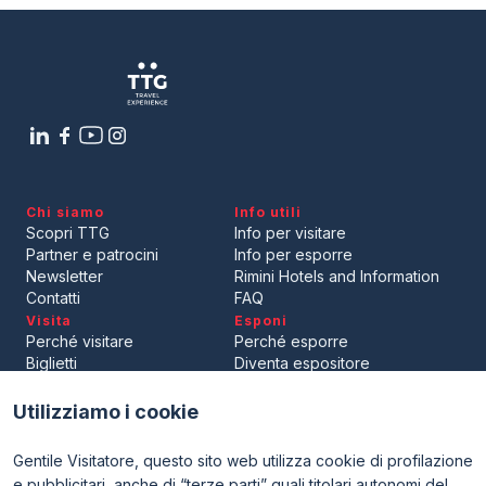
Chi siamo
Info utili
Scopri TTG
Info per visitare
Partner e patrocini
Info per esporre
Newsletter
Rimini Hotels and Information
Contatti
FAQ
Visita
Esponi
Perché visitare
Perché esporre
Biglietti
Diventa espositore
Area riservata visitatori
Area riservata espositori
Utilizziamo i cookie
Gentile Visitatore, questo sito web utilizza cookie di profilazione
e pubblicitari, anche di “terze parti” quali titolari autonomi del