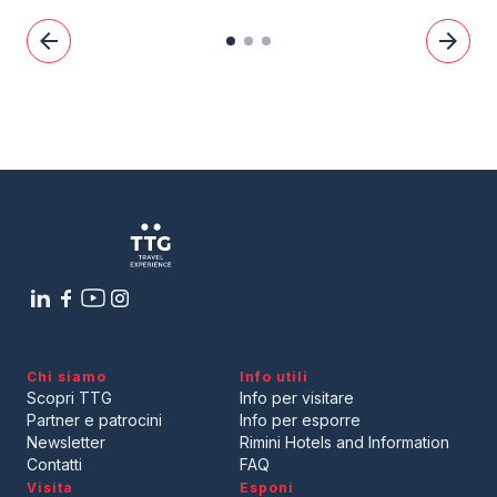
arrow_back
arrow_forward
Chi siamo
Info utili
Scopri TTG
Info per visitare
Partner e patrocini
Info per esporre
Newsletter
Rimini Hotels and Information
Contatti
FAQ
Visita
Esponi