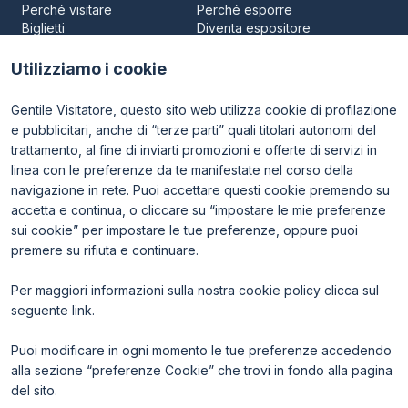
Perché visitare
Perché esporre
Biglietti
Diventa espositore
Area riservata visitatori
Area riservata espositori
Utilizziamo i cookie
Gentile Visitatore, questo sito web utilizza cookie di profilazione
e pubblicitari, anche di “terze parti” quali titolari autonomi del
trattamento, al fine di inviarti promozioni e offerte di servizi in
linea con le preferenze da te manifestate nel corso della
navigazione in rete. Puoi accettare questi cookie premendo su
ENTI CERTIFICATORI
accetta e continua, o cliccare su “impostare le mie preferenze
sui cookie” per impostare le tue preferenze, oppure puoi
premere su rifiuta e continuare.
Per maggiori informazioni sulla nostra cookie policy clicca sul
seguente
link
.
Puoi modificare in ogni momento le tue preferenze accedendo
alla sezione “preferenze Cookie” che trovi in fondo alla pagina
del sito.