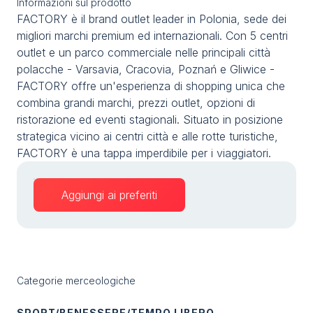
Informazioni sul prodotto
Media
arrow_right
FACTORY è il brand outlet leader in Polonia, sede dei
migliori marchi premium ed internazionali. Con 5 centri
outlet e un parco commerciale nelle principali città
Stai programmando la tua visita a TTG?
D
polacche - Varsavia, Cracovia, Poznań e Gliwice -
FACTORY offre un'esperienza di shopping unica che
combina grandi marchi, prezzi outlet, opzioni di
ristorazione ed eventi stagionali. Situato in posizione
strategica vicino ai centri città e alle rotte turistiche,
FACTORY è una tappa imperdibile per i viaggiatori.
Aggiungi ai preferiti
arrow_circle_right
OTTIENI IL TUO BIGLIETTO
R
person
AREA RISERVATA VISITATORI
Categorie merceologiche
IT
EN
A cura di:
SPORT/BENESSERE/TEMPO LIBERO