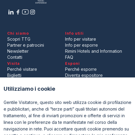
Chi siamo
Info utili
Scopri TTG
Info per visitare
Partner e patrocini
Info per esporre
Newsletter
Rimini Hotels and Information
Contatti
FAQ
Visita
Esponi
Perché visitare
Perché esporre
Biglietti
Diventa espositore
Area riservata visitatori
Area riservata espositori
Utilizziamo i cookie
Gentile Visitatore, questo sito web utilizza cookie di profilazione
e pubblicitari, anche di “terze parti” quali titolari autonomi del
trattamento, al fine di inviarti promozioni e offerte di servizi in
linea con le preferenze da te manifestate nel corso della
navigazione in rete. Puoi accettare questi cookie premendo su
ENTI CERTIFICATORI