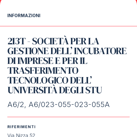
Media
arrow_right
INFORMAZIONI
Stai programmando la tua visita a TTG?
D
2I3T - SOCIETÀ PER LA
GESTIONE DELL’ INCUBATORE
DI IMPRESE E PER IL
TRASFERIMENTO
TECNOLOGICO DELL’
UNIVERSITÀ DEGLI STU
arrow_circle_right
RICHIEDI IL TUO BIGLIETTO
R
A6/2, A6/023-055-023-055A
person
AREA RISERVATA VISITATORI
RIFERIMENTI
IT
EN
A cura di:
Via Nizza 52