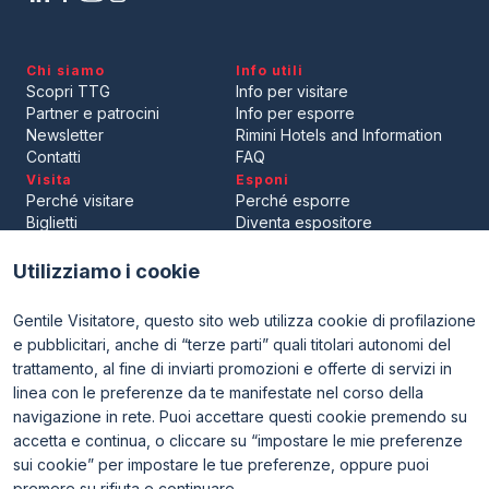
Chi siamo
Info utili
Scopri TTG
Info per visitare
Partner e patrocini
Info per esporre
Newsletter
Rimini Hotels and Information
Contatti
FAQ
Visita
Esponi
Perché visitare
Perché esporre
Biglietti
Diventa espositore
Area riservata visitatori
Area riservata espositori
Utilizziamo i cookie
Gentile Visitatore, questo sito web utilizza cookie di profilazione
e pubblicitari, anche di “terze parti” quali titolari autonomi del
trattamento, al fine di inviarti promozioni e offerte di servizi in
linea con le preferenze da te manifestate nel corso della
navigazione in rete. Puoi accettare questi cookie premendo su
ENTI CERTIFICATORI
accetta e continua, o cliccare su “impostare le mie preferenze
sui cookie” per impostare le tue preferenze, oppure puoi
premere su rifiuta e continuare.