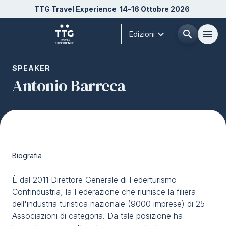
TTG Travel Experience
14-16 Ottobre 2026
expand_more
search
menu
Edizioni
Menù
SPEAKER
arrow_right
Antonio Barreca
Chi siamo
arrow_right
Esponi
arrow_right
Biografia
Visita
arrow_right
È dal 2011 Direttore Generale di Federturismo
Confindustria, la Federazione che riunisce la filiera
Buyer
arrow_right
dell'industria turistica nazionale (9000 imprese) di 25
Associazioni di categoria. Da tale posizione ha