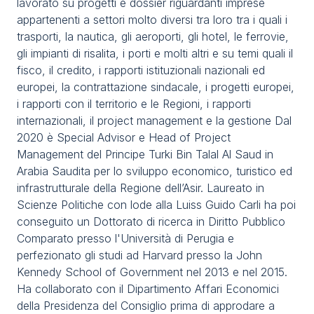
lavorato su progetti e dossier riguardanti imprese
Media
arrow_right
appartenenti a settori molto diversi tra loro tra i quali i
trasporti, la nautica, gli aeroporti, gli hotel, le ferrovie,
gli impianti di risalita, i porti e molti altri e su temi quali il
Stai programmando la tua visita a TTG?
D
fisco, il credito, i rapporti istituzionali nazionali ed
europei, la contrattazione sindacale, i progetti europei,
i rapporti con il territorio e le Regioni, i rapporti
internazionali, il project management e la gestione Dal
2020 è Special Advisor e Head of Project
Management del Principe Turki Bin Talal Al Saud in
Arabia Saudita per lo sviluppo economico, turistico ed
infrastrutturale della Regione dell’Asir. Laureato in
Scienze Politiche con lode alla Luiss Guido Carli ha poi
arrow_circle_right
RICHIEDI IL TUO BIGLIETTO
R
conseguito un Dottorato di ricerca in Diritto Pubblico
Comparato presso l'Università di Perugia e
perfezionato gli studi ad Harvard presso la John
person
AREA RISERVATA VISITATORI
Kennedy School of Government nel 2013 e nel 2015.
Ha collaborato con il Dipartimento Affari Economici
della Presidenza del Consiglio prima di approdare a
IT
EN
A cura di: