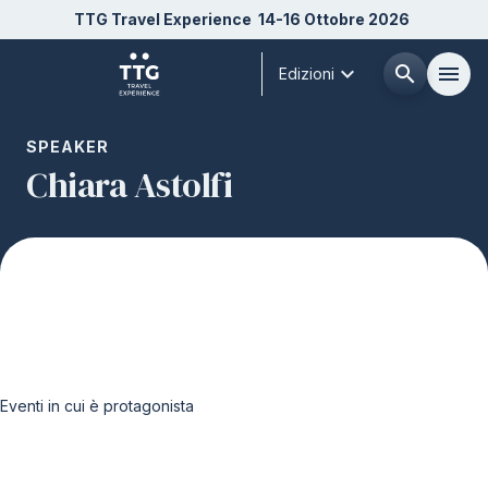
TTG Travel Experience
14-16 Ottobre 2026
expand_more
search
menu
Edizioni
Menù
SPEAKER
arrow_right
Chiara Astolfi
Chi siamo
arrow_right
Esponi
arrow_right
Visita
arrow_right
Eventi in cui è protagonista
Buyer
arrow_right