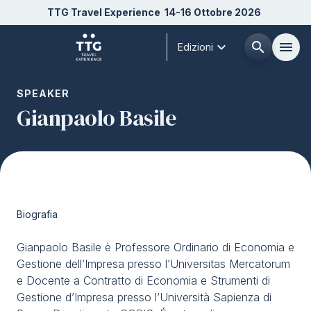
TTG Travel Experience
14-16 Ottobre 2026
expand_more
search
menu
Edizioni
Menù
SPEAKER
arrow_right
Gianpaolo Basile
Chi siamo
arrow_right
Esponi
arrow_right
Biografia
Visita
arrow_right
Gianpaolo Basile è Professore Ordinario di Economia e
Gestione dell’Impresa presso l’Universitas Mercatorum
Buyer
arrow_right
e Docente a Contratto di Economia e Strumenti di
Gestione d’Impresa presso l’Università Sapienza di