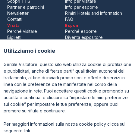
Scopri TTG
Info per visitare
Partner e patrocini
Info per esporre
Newsletter
Rimini Hotels and Information
Contatti
FAQ
Visita
Esponi
Perché visitare
Perché esporre
Biglietti
Diventa espositore
Area riservata visitatori
Area riservata espositori
Utilizziamo i cookie
Gentile Visitatore, questo sito web utilizza cookie di profilazione
e pubblicitari, anche di “terze parti” quali titolari autonomi del
trattamento, al fine di inviarti promozioni e offerte di servizi in
linea con le preferenze da te manifestate nel corso della
navigazione in rete. Puoi accettare questi cookie premendo su
ENTI CERTIFICATORI
accetta e continua, o cliccare su “impostare le mie preferenze
sui cookie” per impostare le tue preferenze, oppure puoi
premere su rifiuta e continuare.
Per maggiori informazioni sulla nostra cookie policy clicca sul
seguente
link
.