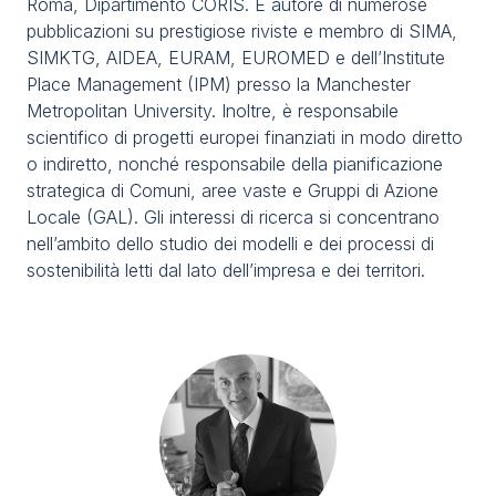
Roma, Dipartimento CORIS. É autore di numerose
Media
arrow_right
pubblicazioni su prestigiose riviste e membro di SIMA,
SIMKTG, AIDEA, EURAM, EUROMED e dell’Institute
Place Management (IPM) presso la Manchester
Stai programmando la tua visita a TTG?
D
Metropolitan University. Inoltre, è responsabile
scientifico di progetti europei finanziati in modo diretto
o indiretto, nonché responsabile della pianificazione
strategica di Comuni, aree vaste e Gruppi di Azione
Locale (GAL). Gli interessi di ricerca si concentrano
nell’ambito dello studio dei modelli e dei processi di
sostenibilità letti dal lato dell’impresa e dei territori.
arrow_circle_right
OTTIENI IL TUO BIGLIETTO
R
person
AREA RISERVATA VISITATORI
IT
EN
A cura di: