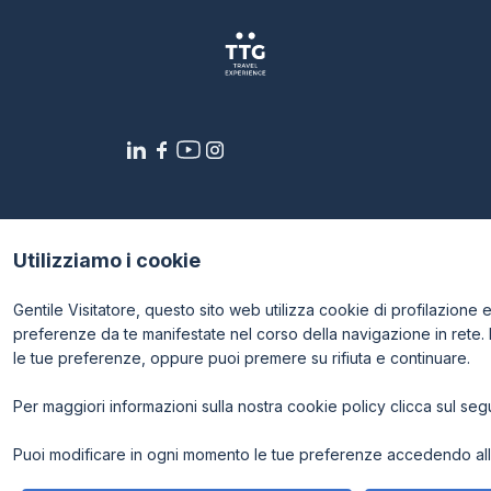
CATALOGO
Elenco espositori
Stai programmando la tua visita a TTG?
Utilizziamo i cookie
Gentile Visitatore, questo sito web utilizza cookie di profilazione e p
preferenze da te manifestate nel corso della navigazione in rete.
le tue preferenze, oppure puoi premere su rifiuta e continuare.
Per maggiori informazioni sulla nostra cookie policy clicca sul se
© 2026
ITALIAN EXHIBITION GROUP SpA - Via Emilia 155, 4
- Cap. Soc. 52.214.897 i.v. -
Copyright & disclaimer
-
Priv
Puoi modificare in ogni momento le tue preferenze accedendo alla