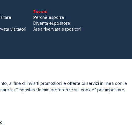
arrow_drop_down
Esponi
sitare
Perché esporre
Diventa espositore
vata visitatori
Area riservata espositori
l Experience?
to, al fine di inviarti promozioni e offerte di servizi in linea con le
iccare su “impostare le mie preferenze sui cookie” per impostare
o.