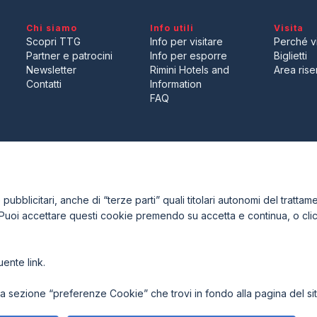
Chi siamo
Info utili
Visita
Scopri TTG
Info per visitare
Perché vi
Partner e patrocini
Info per esporre
Biglietti
Newsletter
Rimini Hotels and
Area riser
Desideri esporre a TTG Trave
Contatti
Information
FAQ
ENTI
CERTIFICATORI
ubblicitari, anche di “terze parti” quali titolari autonomi del trattamen
 Puoi accettare questi cookie premendo su accetta e continua, o cl
guente
link
.
7921 Rimini (Italy) - Registro Imprese Rimini e C.F./P.I. 00139440408
acy Policy
-
Cookie Policy
-
Preferenze Cookie
 sezione “preferenze Cookie” che trovi in fondo alla pagina del sit