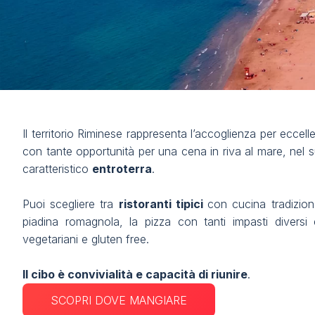
FAQ
Scopri Rimini
Contatti
VISITA
Perché visitare
Rimini Food & More
Richiedi il tuo biglietto
Info per visitare
Il territorio Riminese rappresenta l’accoglienza per eccell
Cibo, relax e scoperta in un click
Richiedi info visitatori
con tante opportunità per una cena in riva al mare, nel
Rimini Hotels and Information
caratteristico
entroterra
.
Home
arrow_right
Rimini Food & More
Area riservata visitatori
Puoi scegliere tra
ristoranti tipici
con cucina tradizion
ESPONI
piadina romagnola, la pizza con tanti impasti diversi
Perché esporre
vegetariani e gluten free.
Richiedi preventivo
Info per esporre
Il cibo è convivialità e capacità di riunire
.
Opportunità di business
SCOPRI DOVE MANGIARE
Promuovi la tua azienda