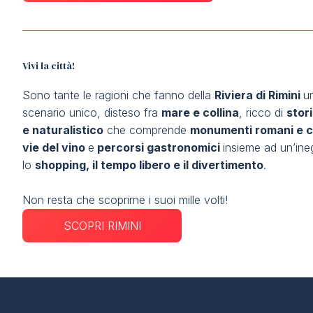
Rimini Hotels and Information
Area riservata espositori
DIVENTA BUYER
Vivi la città!
Candidati come buyer
Sono tante le ragioni che fanno della
Riviera di Rimini
un
Area riservata buyer
scenario unico, disteso fra
mare e collina
, ricco di
stor
EVENTI
e naturalistico
che comprende
monumenti romani e cap
Programma eventi
vie del vino
e
percorsi gastronomici
insieme ad un’ineg
Book&Go
lo
shopping, il tempo libero e il divertimento
.
Relatori
Non resta che scoprirne i suoi mille volti!
MEDIA ROOM
SCOPRI RIMINI
News e comunicati stampa
Accrediti press
Contatti press
Servizi per i media
Download loghi e foto