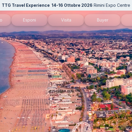
TTG Travel Experience
14-16 Ottobre 2026
Rimini Expo Centre
mo
Esponi
Visita
Buyer
TG
Perché esporre
Perché visitare
Candidati come buy
N
 patrocini
Diventa espositore
Richiedi il tuo biglietto
Area riservata Buyer
Ac
alla newsletter
Info per esporre
Catalogo espositori
In
Rimini Hotels and Information
Come arrivare
Se
Area riservata espositori
Rimini Hotels and Information
Do
Area riservata visitatori