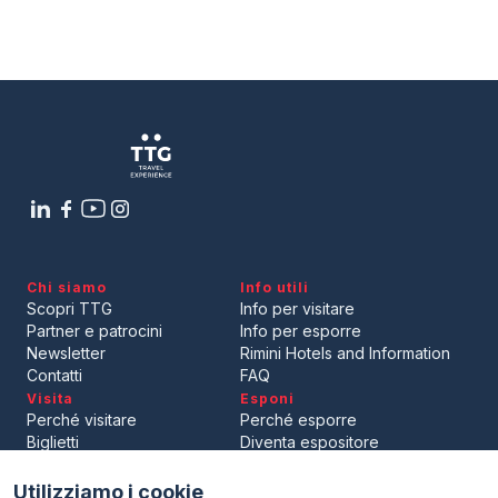
Chi siamo
Info utili
Scopri TTG
Info per visitare
Partner e patrocini
Info per esporre
Newsletter
Rimini Hotels and Information
Contatti
FAQ
Visita
Esponi
Perché visitare
Perché esporre
Biglietti
Diventa espositore
Area riservata visitatori
Area riservata espositori
Utilizziamo i cookie