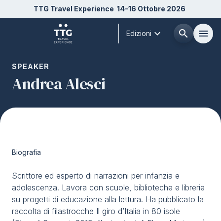
TTG Travel Experience
14-16 Ottobre 2026
expand_more
search
menu
Edizioni
Menù
SPEAKER
arrow_right
Andrea Alesci
Chi siamo
arrow_right
Esponi
arrow_right
Biografia
Visita
arrow_right
Scrittore ed esperto di narrazioni per infanzia e
adolescenza. Lavora con scuole, biblioteche e librerie
Buyer
arrow_right
su progetti di educazione alla lettura. Ha pubblicato la
raccolta di filastrocche Il giro d’Italia in 80 isole