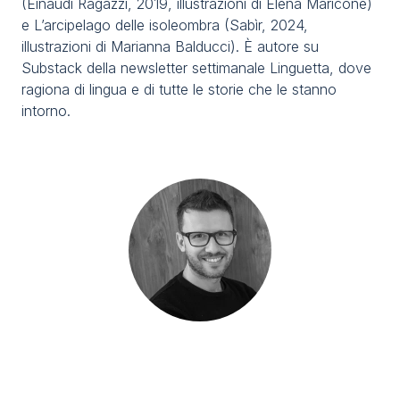
(Einaudi Ragazzi, 2019, illustrazioni di Elena Maricone)
Media
arrow_right
e L’arcipelago delle isoleombra (Sabìr, 2024,
illustrazioni di Marianna Balducci). È autore su
Substack della newsletter settimanale Linguetta, dove
Stai programmando la tua visita a TTG?
D
ragiona di lingua e di tutte le storie che le stanno
intorno.
arrow_circle_right
OTTIENI IL TUO BIGLIETTO
R
person
AREA RISERVATA VISITATORI
IT
EN
A cura di: