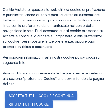
Gentile Visitatore, questo sito web utilizza cookie di profilazione
e pubblicitari, anche di “terze parti” quali titolari autonomi del
trattamento, al fine di inviarti promozioni e offerte di servizi in
linea con le preferenze da te manifestate nel corso della
navigazione in rete. Puoi accettare questi cookie premendo su
ENTI CERTIFICATORI
accetta e continua, o cliccare su “impostare le mie preferenze
sui cookie” per impostare le tue preferenze, oppure puoi
premere su rifiuta e continuare.
Per maggiori informazioni sulla nostra cookie policy clicca sul
seguente
link
.
Puoi modificare in ogni momento le tue preferenze accedendo
alla sezione “preferenze Cookie” che trovi in fondo alla pagina
del sito.
© 2026
ITALIAN EXHIBITION GROUP SpA - Via Emilia 155, 47921
ACCETTA TUTTI I COOKIE E CONTINUA
Rimini (Italy) - Registro Imprese Rimini e C.F./P.I. 00139440408 -
Cap. Soc. 52.214.897 i.v. -
Copyright & disclaimer
-
Privacy Policy
-
RIFIUTA TUTTI I COOKIE
Cookie Policy
-
Preferenze Cookie