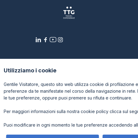
Utilizziamo i cookie
Gentile Visitatore, questo sito web utilizza cookie di profilazione e p
preferenze da te manifestate nel corso della navigazione in rete.
le tue preferenze, oppure puoi premere su rifiuta e continuare.
Per maggiori informazioni sulla nostra cookie policy clicca sul se
© 2026
ITALIAN EXHIBITION GROUP SpA - Via Emilia 155, 4
- Cap. Soc. 52.214.897 i.v. -
Copyright & disclaimer
-
Priv
Puoi modificare in ogni momento le tue preferenze accedendo alla