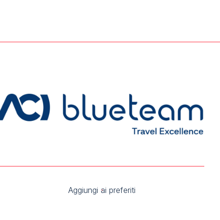
arrow_drop_down
arrow_drop_down
Aggiungi ai preferiti