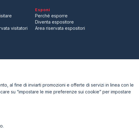
Esponi
sitare
Perché esporre
Diventa espositore
vata visitatori
Area riservata espositori
to, al fine di inviarti promozioni e offerte di servizi in linea con le
iccare su “impostare le mie preferenze sui cookie” per impostare
o.