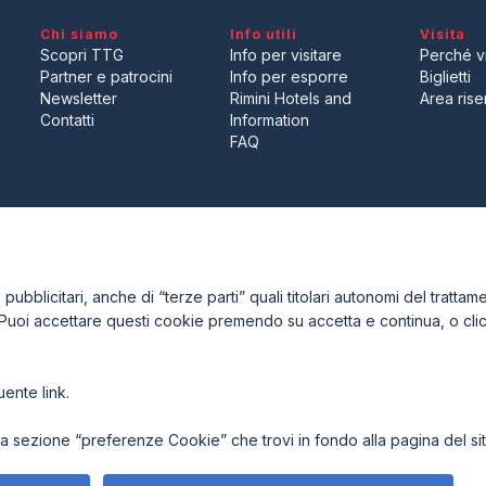
Chi siamo
Info utili
Visita
Scopri TTG
Info per visitare
Perché vi
Partner e patrocini
Info per esporre
Biglietti
Newsletter
Rimini Hotels and
Area riser
Contatti
Information
FAQ
ENTI
CERTIFICATORI
ubblicitari, anche di “terze parti” quali titolari autonomi del trattamen
 Puoi accettare questi cookie premendo su accetta e continua, o cl
guente
link
.
7921 Rimini (Italy) - Registro Imprese Rimini e C.F./P.I. 00139440408
acy Policy
-
Cookie Policy
-
Preferenze Cookie
 sezione “preferenze Cookie” che trovi in fondo alla pagina del sit