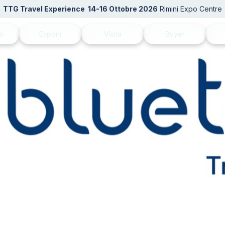
TTG Travel Experience
14-16 Ottobre 2026
Rimini Expo Centre
mo
Esponi
Visita
Buyer
TG
Perché esporre
Perché visitare
Candidati come buy
N
 patrocini
Diventa espositore
Richiedi il tuo biglietto
Area riservata Buyer
Ac
alla newsletter
Info per esporre
Catalogo espositori
In
Rimini Hotels and Information
Come arrivare
Se
Area riservata espositori
Rimini Hotels and Information
Do
Area riservata visitatori